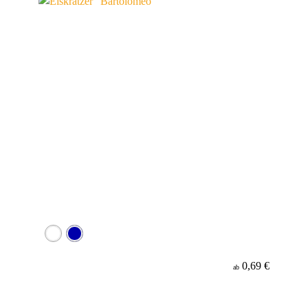
0,69 €
ab