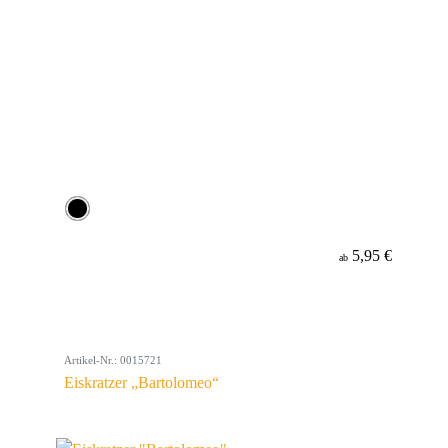
5,95 €
ab
Artikel-Nr.: 0015721
Eiskratzer „Bartolomeo“