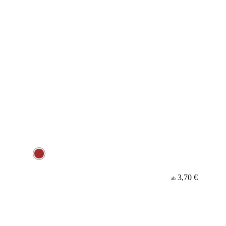
3,70 €
ab