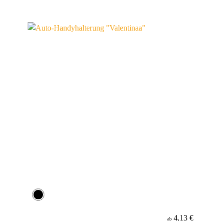
4,13 €
ab