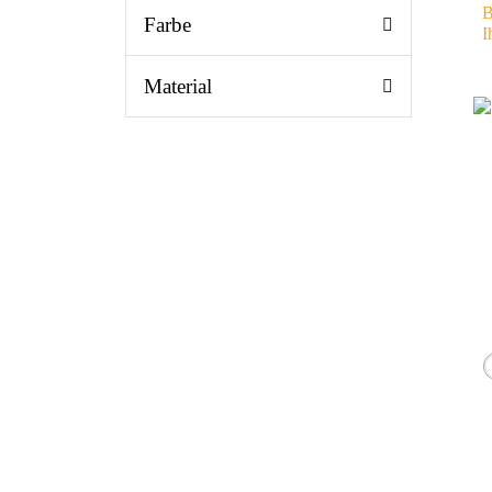
B
Farbe
I
Material