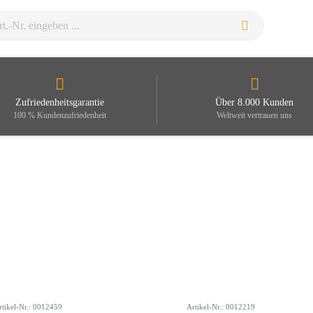
Zufriedenheitsgarantie
Über 8.000 Kunden
100 % Kundenzufriedenheit
Weltweit vertrauen uns
rtikel-Nr.: 0012459
Artikel-Nr.: 0012219