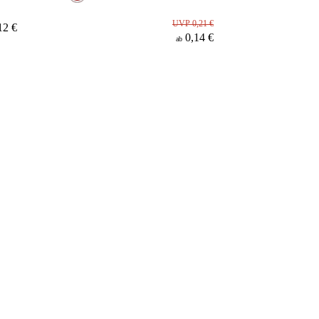
UVP 0,21 €
12 €
0,14 €
ab