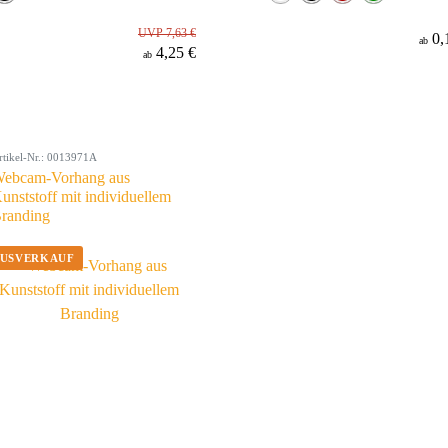
UVP 7,63 €
0,
ab
4,25 €
ab
rtikel-Nr.: 0013971A
ebcam-Vorhang aus
unststoff mit individuellem
randing