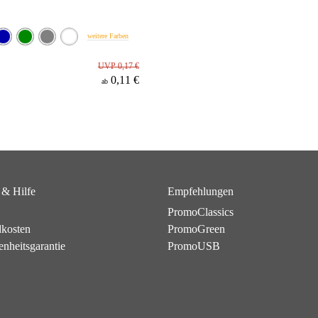
weitere Farben
UVP 0,17 €
0,11 €
ab
 & Hilfe
Empfehlungen
PromoClassics
dkosten
PromoGreen
enheitsgarantie
PromoUSB