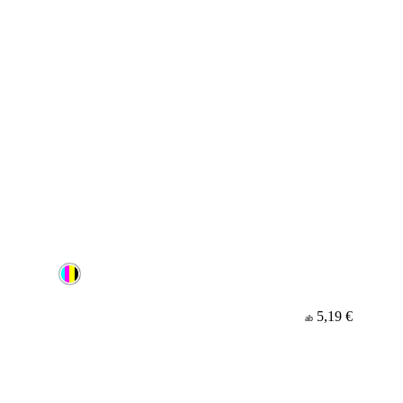
5,19 €
ab