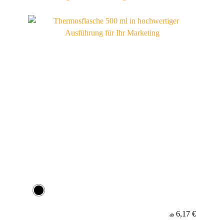
6,17 €
ab