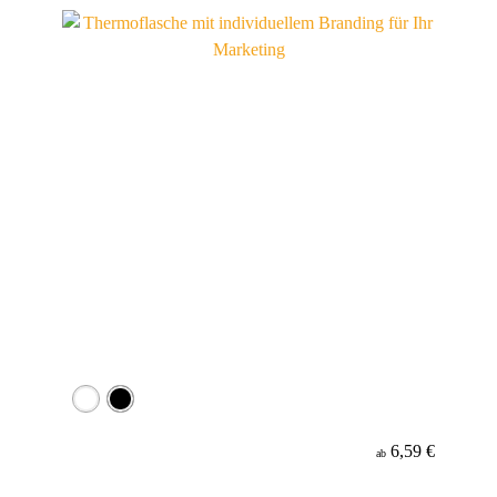
Werbeanbringung
Material
6,59 €
ab