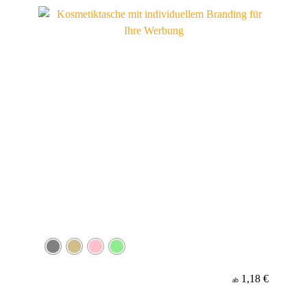
Material
1,18 €
ab