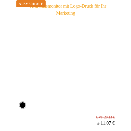
Material
UVP 20,13 €
11,07 €
ab