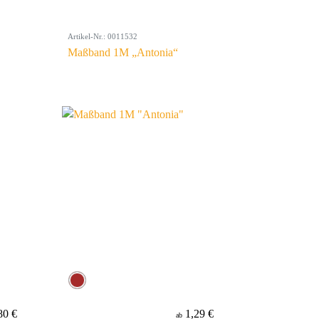
Artikel-Nr.: 0011532
Maßband 1M „Antonia“
80 €
1,29 €
ab