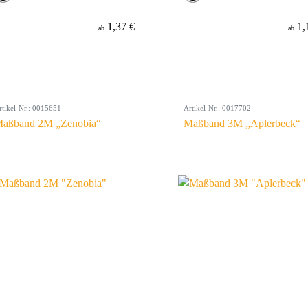
1,37 €
1,
ab
ab
rtikel-Nr.: 0015651
Artikel-Nr.: 0017702
aßband 2M „Zenobia“
Maßband 3M „Aplerbeck“