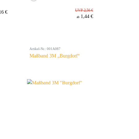
UVP 2,56 €
16 €
1,44 €
ab
Artikel-Nr.: 001A087
Maßband 3M „Burgdorf“