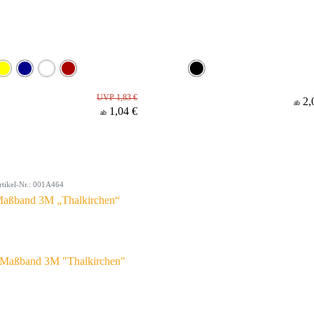
UVP 1,83 €
2,
ab
1,04 €
ab
rtikel-Nr.: 001A464
aßband 3M „Thalkirchen“