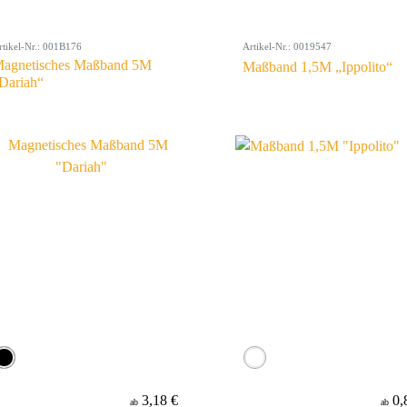
rtikel-Nr.: 001B176
Artikel-Nr.: 0019547
agnetisches Maßband 5M
Maßband 1,5M „Ippolito“
Dariah“
3,18 €
0,
ab
ab