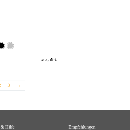
2,59 €
ab
2
3
→
 & Hilfe
Empfehlungen