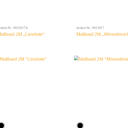
rtikel-Nr.: 0015617A
Artikel-Nr.: 0015617
aßband 2M „Lieselotte“
Maßband 2M „Mörsenbroic