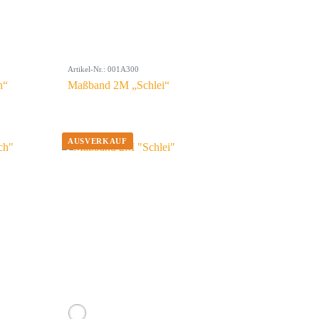
Artikel-Nr.: 001A300
h“
Maßband 2M „Schlei“