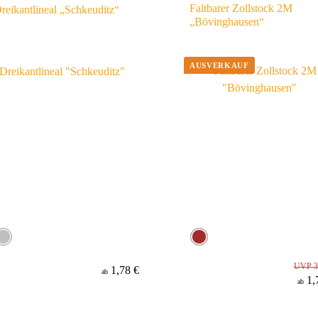
Faltbarer Zollstock 2M
reikantlineal „Schkeuditz“
„Bövinghausen“
UVP 3
1,78 €
ab
1,
ab