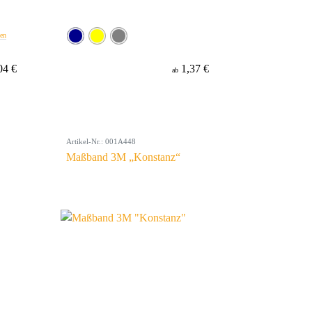
ben
04 €
1,37 €
ab
Artikel-Nr.: 001A448
Maßband 3M „Konstanz“