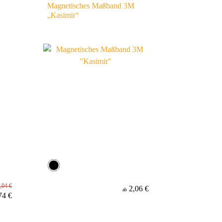
Magnetisches Maßband 3M
„Kasimir“
,04 €
2,06 €
ab
74 €