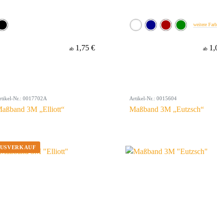
weitere Far
1,75 €
1,
ab
ab
rtikel-Nr.: 0017702A
Artikel-Nr.: 0015604
aßband 3M „Elliott“
Maßband 3M „Eutzsch“