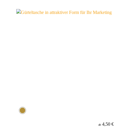
4,50 €
ab