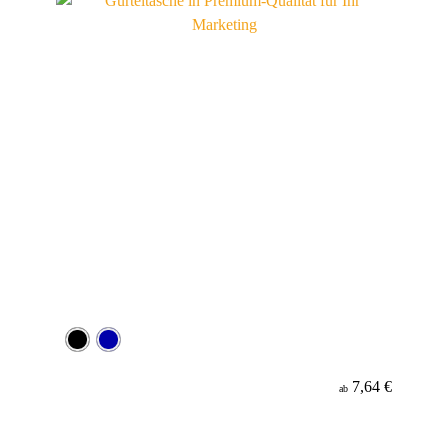
7,64 €
ab