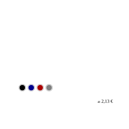
2,13 €
ab