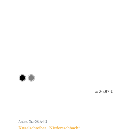
26,87 €
ab
Artikel-Nr.: 001A442
Kugelschreiber „Niedereschbach“