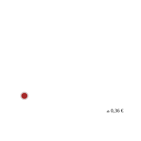
0,36 €
ab