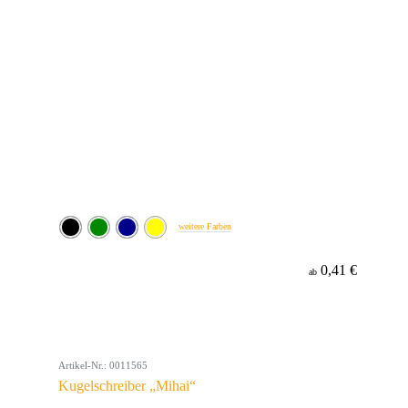
weitere Farben
0,41 €
ab
Artikel-Nr.: 0011565
Kugelschreiber „Mihai“