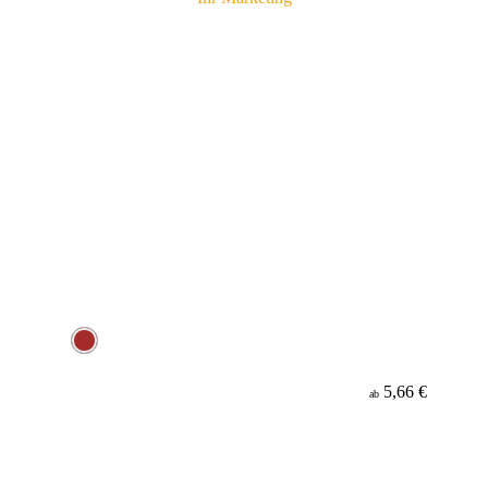
5,66 €
ab