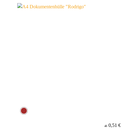
Material
Minenfarbe
0,51 €
ab