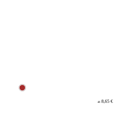
8,65 €
ab