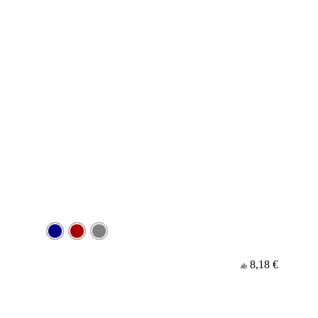
8,18 €
ab