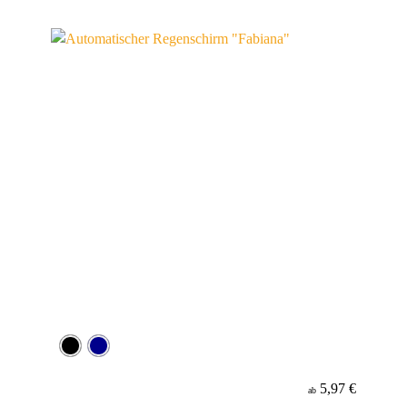
5,97 €
ab