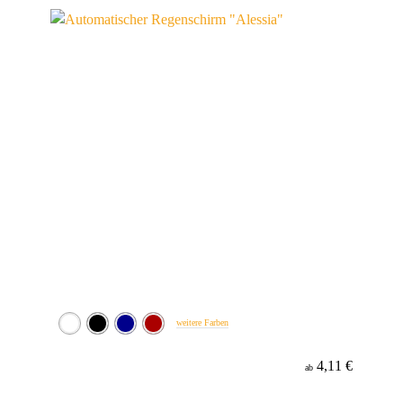
Material
weitere Farben
4,11 €
ab