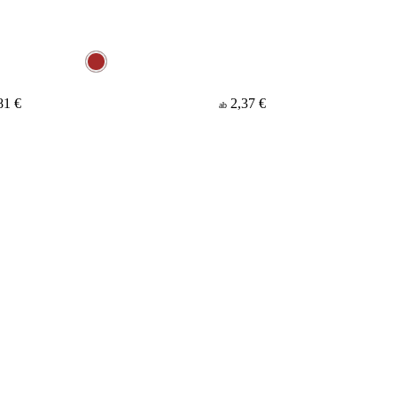
81 €
2,37 €
ab