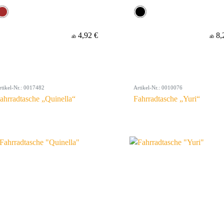
4,92 €
8,
ab
ab
rtikel-Nr.: 0017482
Artikel-Nr.: 0010076
ahrradtasche „Quinella“
Fahrradtasche „Yuri“