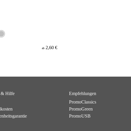
2,60 €
ab
 & Hilfe
Empfehlungen
PromoClassics
dkosten
PromoGreen
enheitsgarantie
PromoUSB