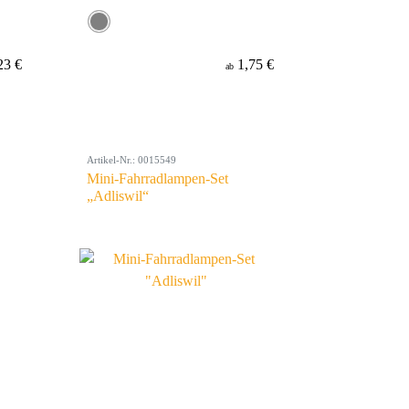
23 €
1,75 €
ab
Artikel-Nr.: 0015549
Mini-Fahrradlampen-Set
„Adliswil“