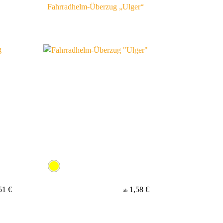
Fahrradhelm-Überzug „Ulger“
51 €
1,58 €
ab