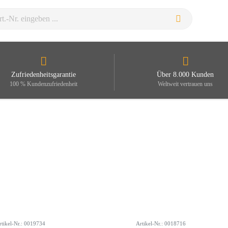
Zufriedenheitsgarantie
Über 8.000 Kunden
100 % Kundenzufriedenheit
Weltweit vertrauen uns
rtikel-Nr.: 0019734
Artikel-Nr.: 0018716