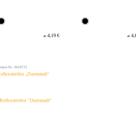
4,19 €
4,
ab
ab
rtikel-Nr.: 0018723
eflexstreifen „Darmstadt“