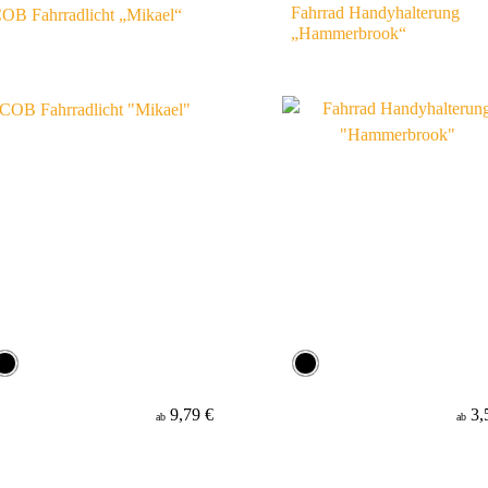
Fahrrad Handyhalterung
OB Fahrradlicht „Mikael“
„Hammerbrook“
9,79 €
3,
ab
ab