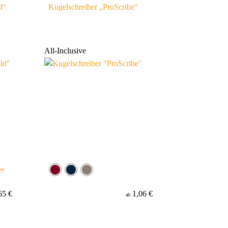
d“
Kugelschreiber „ProScribe“
All-Inclusive
ben
65 €
1,06 €
ab