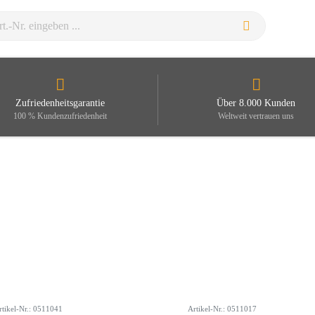
Zufriedenheitsgarantie
Über 8.000 Kunden
100 % Kundenzufriedenheit
Weltweit vertrauen uns
rtikel-Nr.: 0511041
Artikel-Nr.: 0511017