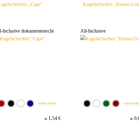
ugelschreiber „Cape“
Kugelschreiber „Hoban Gol
l-Inclusive
dokumentenecht
All-Inclusive
weitere Farben
weitere Far
1,54 €
0,
ab
ab