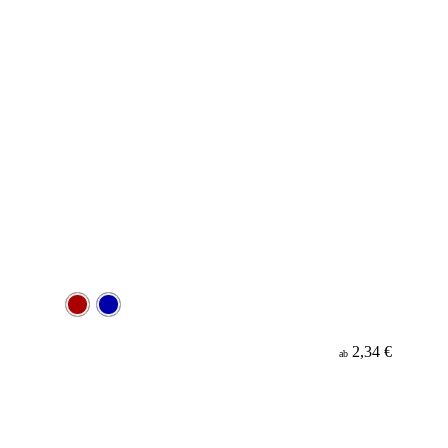
2,34 €
ab