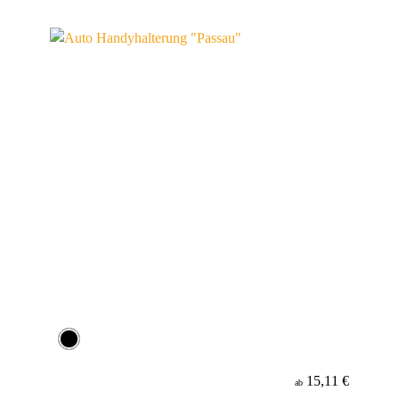
15,11 €
ab