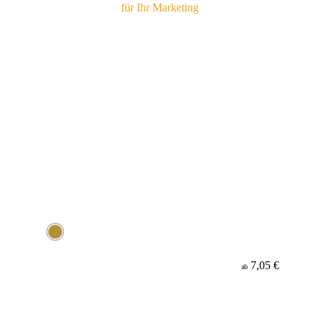
7,05 €
ab