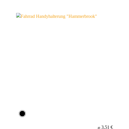
3,51 €
ab