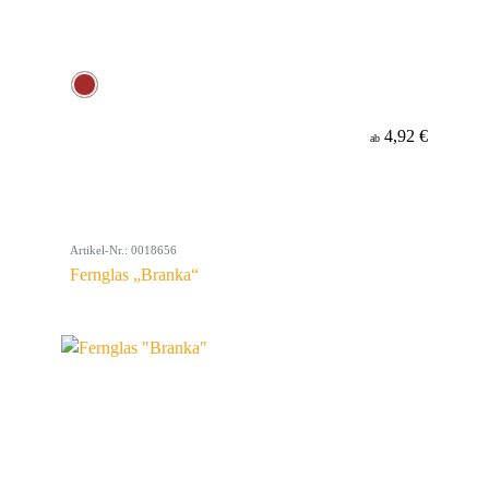
4,92 €
ab
Artikel-Nr.: 0018656
Fernglas „Branka“