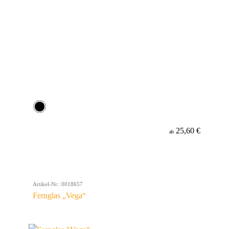
25,60 €
ab
Artikel-Nr.: 0018657
Fernglas „Vega“