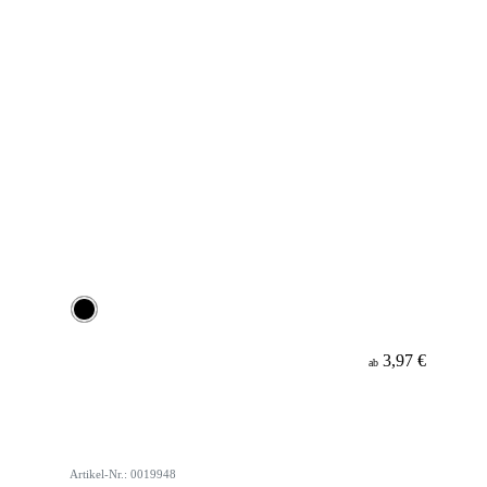
3,97 €
ab
Artikel-Nr.: 0019948