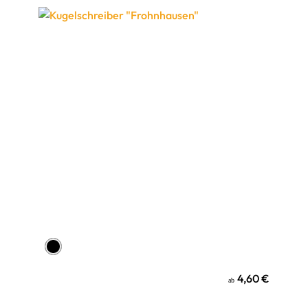
4,60 €
ab