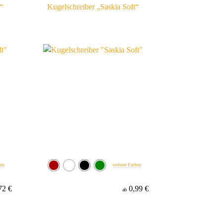
“
Kugelschreiber „Saskia Soft“
ben
weitere Farben
72 €
0,99 €
ab