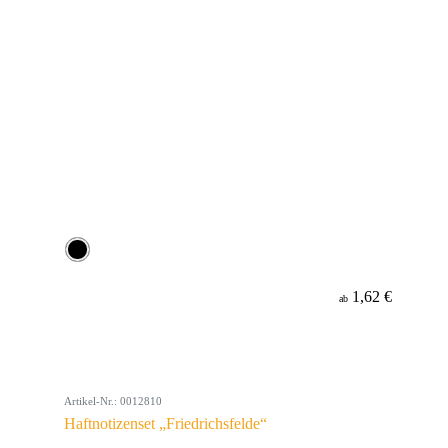
1,62 €
ab
Artikel-Nr.: 0012810
Haftnotizenset „Friedrichsfelde“