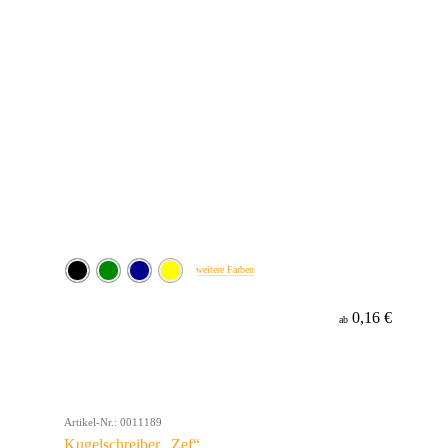
weitere Farben
0,16 €
ab
Artikel-Nr.: 0011189
Kugelschreiber „Zef“