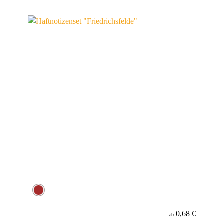
0,68 €
ab