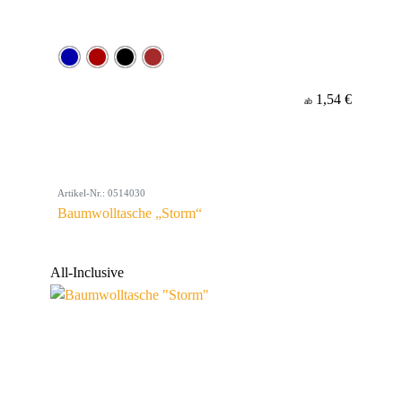
1,54 €
ab
Artikel-Nr.: 0514030
Baumwolltasche „Storm“
All-Inclusive