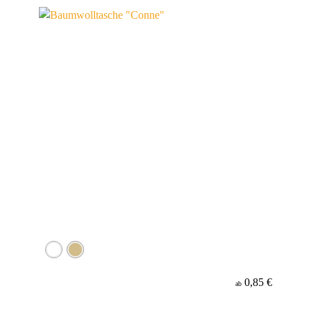
Werbeanbringung
Material
Minenfarbe
0,85 €
ab