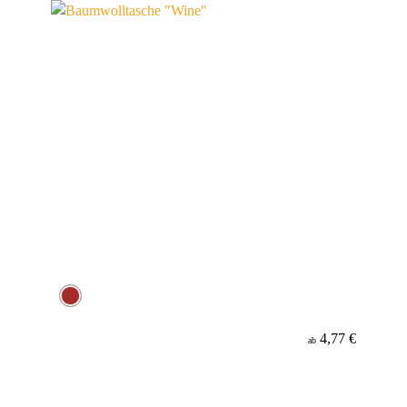
4,77 €
ab