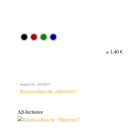
1,40 €
ab
Artikel-Nr.: 0514037
Baumwolltasche „München“
All-Inclusive