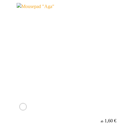
1,60 €
ab