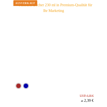
Material
UVP 4,18 €
2,39 €
ab