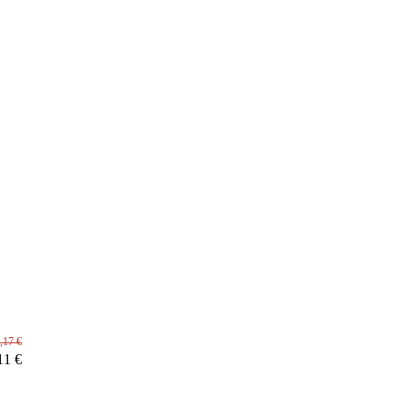
,17 €
11 €