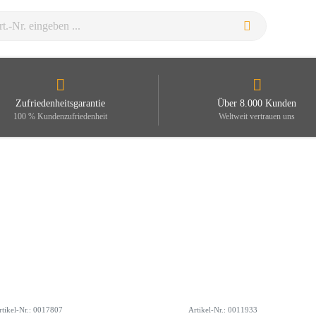
Zufriedenheitsgarantie
Über 8.000 Kunden
100 % Kundenzufriedenheit
Weltweit vertrauen uns
rtikel-Nr.: 0017807
Artikel-Nr.: 0011933