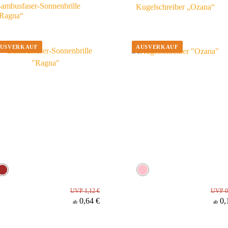
ambusfaser-Sonnenbrille
Kugelschreiber „Ozana“
Ragna“
UVP 1,12 €
UVP 0
0,64 €
0,
ab
ab