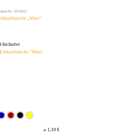
rtikel-Nr.: 0514012
inkaufstasche „Mars“
l-Inclusive
1,10 €
ab