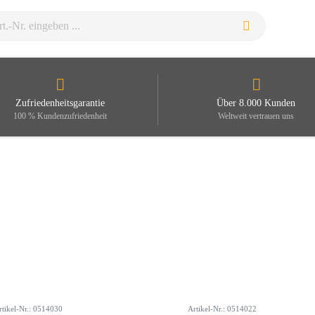
Zufriedenheitsgarantie
Über 8.000 Kunden
100 % Kundenzufriedenheit
Weltweit vertrauen uns
rtikel-Nr.: 0514030
Artikel-Nr.: 0514022