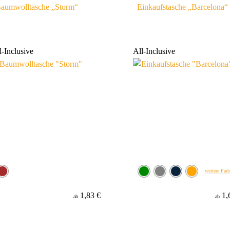
aumwolltasche „Storm“
Einkaufstasche „Barcelona“
l-Inclusive
All-Inclusive
weitere Far
1,83 €
1,
ab
ab