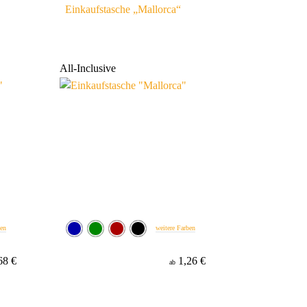
Einkaufstasche „Mallorca“
All-Inclusive
ben
weitere Farben
68 €
1,26 €
ab