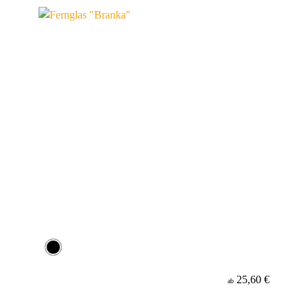
25,60 €
ab