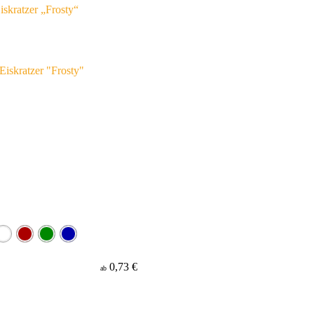
iskratzer „Frosty“
0,73 €
ab