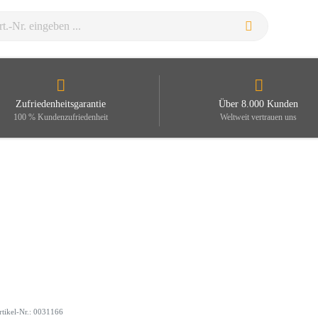
Zufriedenheitsgarantie
Über 8.000 Kunden
100 % Kundenzufriedenheit
Weltweit vertrauen uns
rtikel-Nr.: 0031166