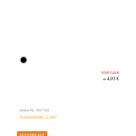
UVP 7,23 €
4,03 €
ab
Artikel-Nr.: 0017326
Sonnenbrille „Line“