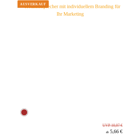
Material
UVP 10,07 €
5,66 €
ab