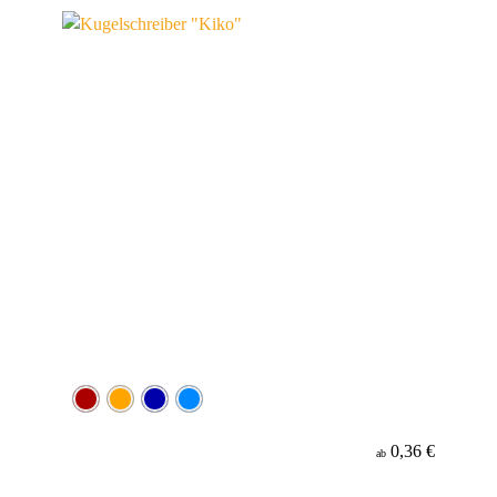
0,36 €
ab