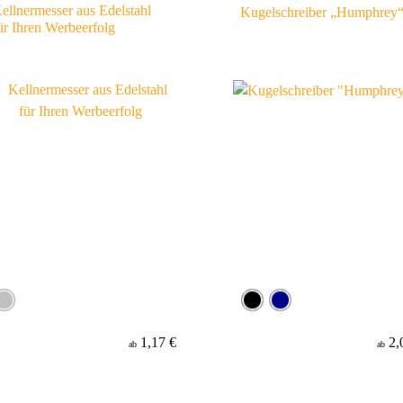
ellnermesser aus Edelstahl
Kugelschreiber „Humphrey
ür Ihren Werbeerfolg
1,17 €
2,
ab
ab