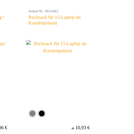
Artikel-Nr.: 001A462
Rucksack für 15-Laptop als
ek“
Kundenpräsent
06 €
10,93 €
ab