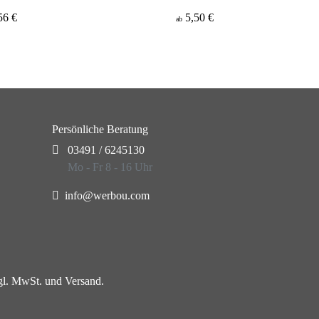
56 €
5,50 €
ab
Persönliche Beratung
03491 / 6245130
Mo - Fr 8 - 16 Uhr
info@werbou.com
zgl. MwSt. und Versand.