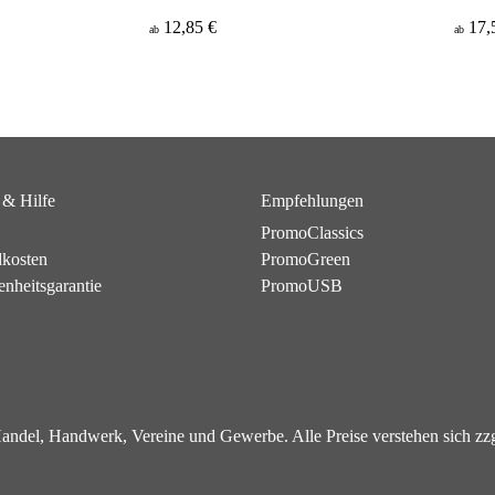
12,85 €
17,
ab
ab
 & Hilfe
Empfehlungen
PromoClassics
dkosten
PromoGreen
enheitsgarantie
PromoUSB
 Handel, Handwerk, Vereine und Gewerbe. Alle Preise verstehen sich z