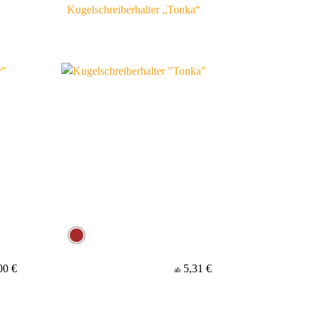
“
Kugelschreiberhalter „Tonka“
00 €
5,31 €
ab