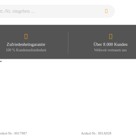
Zufriedenheitsgarantie
Über 8.000 Kunden
100 % Kundenzufriedenheit
Weltweit vertrauen uns
“
rtikel-Nr.: 0017987
Artikel-Nr.: 001A928