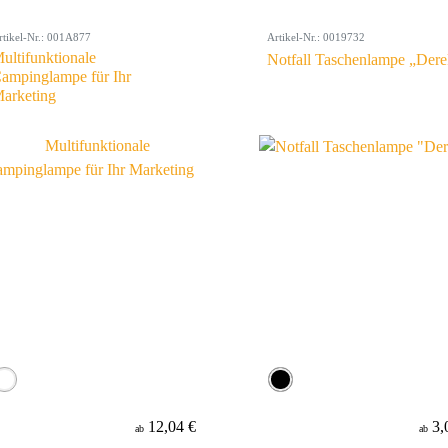
rtikel-Nr.: 001A877
Artikel-Nr.: 0019732
ultifunktionale
Notfall Taschenlampe „Der
ampinglampe für Ihr
arketing
12,04 €
3,
ab
ab