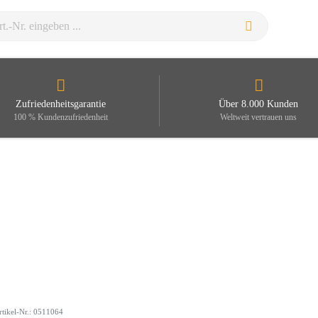
Zufriedenheitsgarantie
Über 8.000 Kunden
100 % Kundenzufriedenheit
Weltweit vertrauen uns
rtikel-Nr.: 0511064