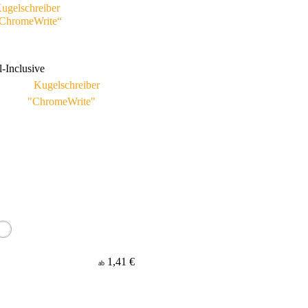
ugelschreiber
ChromeWrite“
l-Inclusive
1,41 €
ab