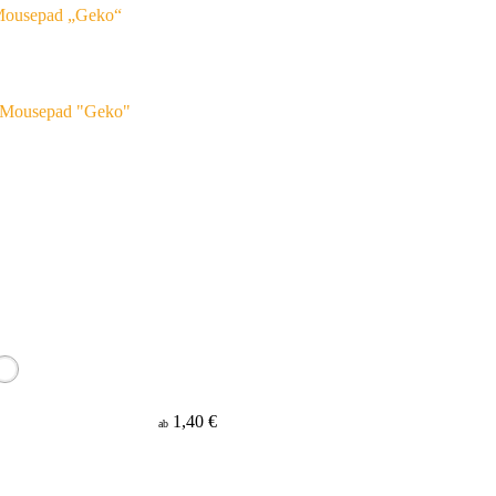
ousepad „Geko“
1,40 €
ab