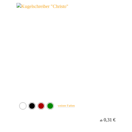
Minenfarbe
weitere Farben
0,31 €
ab