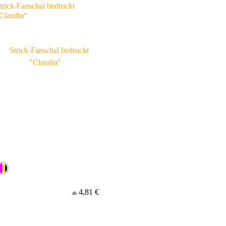
trick-Fanschal bedruckt
Claudia“
4,81 €
ab