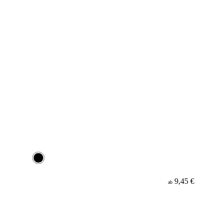
9,45 €
ab