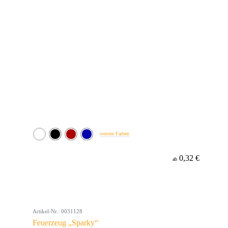
weitere Farben
0,32 €
ab
Artikel-Nr.: 0031128
Feuerzeug „Sparky“