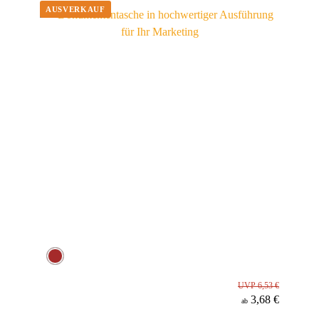
Werbeanbringung
Material
UVP 6,53 €
3,68 €
ab