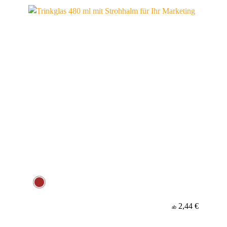
Werbeanbringung
Material
2,44 €
ab