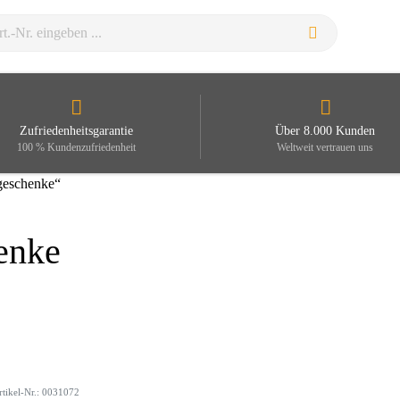
Zufriedenheitsgarantie
Über 8.000 Kunden
100 % Kundenzufriedenheit
Weltweit vertrauen uns
geschenke“
enke
rtikel-Nr.: 0031072