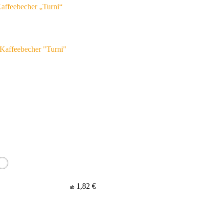
affeebecher „Turni“
1,82 €
ab