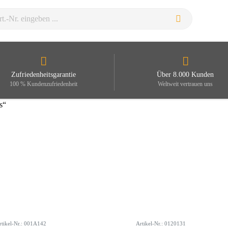
Zufriedenheitsgarantie
Über 8.000 Kunden
100 % Kundenzufriedenheit
Weltweit vertrauen uns
s“
rtikel-Nr.: 001A142
Artikel-Nr.: 0120131