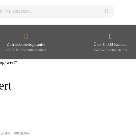
Zufriedenheitsgarantie
Über 8.000 Kunden
100 % Kundenzufriedenheit
Weltweit vertrauen uns
ungswert“
ert
rtikel-Nr.: 001HE854