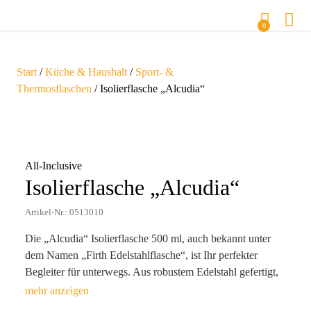
0
Start
/
Küche & Haushalt
/
Sport- &
Thermosflaschen
/ Isolierflasche „Alcudia“
Zoom
All-Inclusive
Isolierflasche „Alcudia“
Artikel-Nr.: 0513010
Die „Alcudia“ Isolierflasche 500 ml, auch bekannt unter
dem Namen „Firth Edelstahlflasche“, ist Ihr perfekter
Begleiter für unterwegs. Aus robustem Edelstahl gefertigt,
hält sie Ihre Getränke bis zu 12 Stunden heiß oder 24
Stunden kalt. Der breite Flaschenhals ermöglicht eine