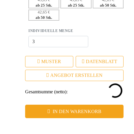
43,83 €
43,83 €
42,65 €
ab 25 Stk.
ab 25 Stk.
ab 50 Stk.
diversen Situationen.
42,65 €
– Ideal für emotionale Verknüpfungen mit Ihrer Zielgruppe.
ab 50 Stk.
INDIVIDUELLE MENGE
MUSTER
DATENBLATT
ANGEBOT ERSTELLEN
Gesamtsumme (netto):
IN DEN WARENKORB