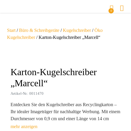
0
Start
/
Büro & Schreibgeräte
/
Kugelschreiber
/
Öko
Kugelschreiber
/ Karton-Kugelschreiber „Marcell“
Zoom
Karton-Kugelschreiber
„Marcell“
Artikel-Nr.: 0011470
Entdecken Sie den Kugelschreiber aus Recyclingkarton –
Ihr idealer Imageträger für nachhaltige Werbung. Mit einem
Durchmesser von 0,9 cm und einer Länge von 14 cm
verkörpert dieser stylische Werbeartikel nicht nur