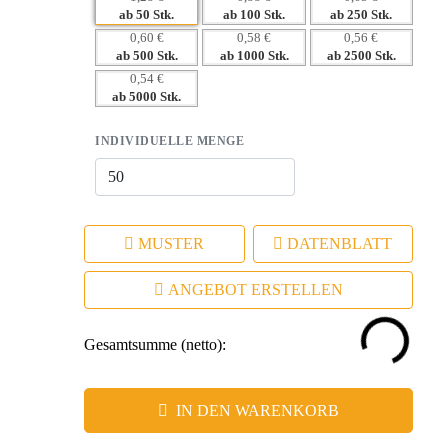
Werbeanbringung.
ab 50 Stk.
ab 100 Stk.
ab 250 Stk.
– Praktische Nutzung fördert Kundenbindung.
0,60 €
0,58 €
0,56 €
ab 500 Stk.
ab 1000 Stk.
ab 2500 Stk.
– Perfekte Ergänzung für umweltbewusste
0,54 €
Marketingstrategien.
ab 5000 Stk.
INDIVIDUELLE MENGE
MUSTER
DATENBLATT
ANGEBOT ERSTELLEN
Gesamtsumme (netto):
IN DEN WARENKORB