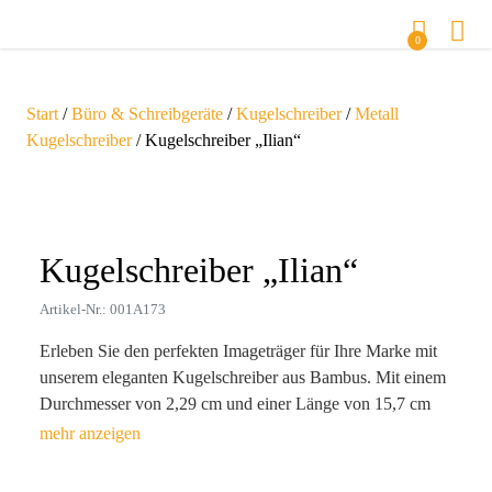
0
Start
/
Büro & Schreibgeräte
/
Kugelschreiber
/
Metall
Kugelschreiber
/ Kugelschreiber „Ilian“
Zoom
Kugelschreiber „Ilian“
Artikel-Nr.: 001A173
Erleben Sie den perfekten Imageträger für Ihre Marke mit
unserem eleganten Kugelschreiber aus Bambus. Mit einem
Durchmesser von 2,29 cm und einer Länge von 15,7 cm
vereint dieser B2B-Werbeartikel Funktionalität und
Nachhaltigkeit. Das angenehme Bambusgriffdesign und die
hochwertige Tinte in Blau sorgen dafür, dass Ihr Logo nicht