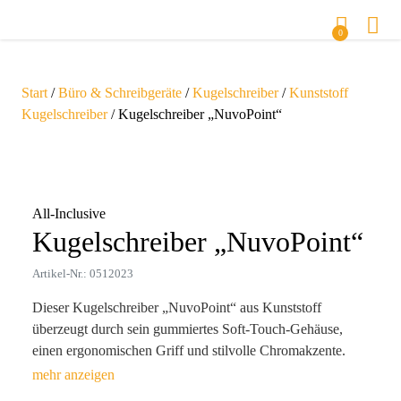
0
Start
/
Büro & Schreibgeräte
/
Kugelschreiber
/
Kunststoff
Kugelschreiber
/ Kugelschreiber „NuvoPoint“
Zoom
All-Inclusive
Kugelschreiber „NuvoPoint“
Artikel-Nr.: 0512023
Dieser Kugelschreiber „NuvoPoint“ aus Kunststoff
überzeugt durch sein gummiertes Soft-Touch-Gehäuse,
einen ergonomischen Griff und stilvolle Chromakzente.
Zusätzlich ist er mit einem Touchpen ausgestattet, der sich
ideal für die Nutzung mit allen gängigen Touchscreen-