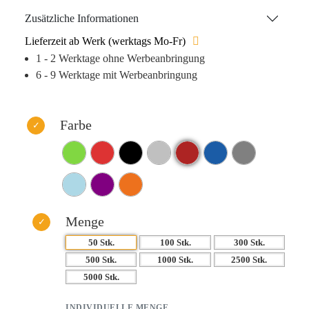
matte Metallhülle in gedämpften Farben, kombiniert mit
Zusätzliche Informationen
einer vernickelten Stiftspitze und einer glänzenden
Lieferzeit ab Werk (werktags Mo-Fr)
Silberspitze, erzeugt einen außergewöhnlichen Effekt.
1 - 2 Werktage ohne Werbeanbringung
Neben seinem beeindruckenden Aussehen bietet der
6 - 9 Werktage mit Werbeanbringung
„Wittenberg“ einen komfortablen, austauschbaren Elite-
Kugelschreibereinsatz für langes und angenehmes
Schreiben. Ein Werbegeschenk, das sicherlich eine Vielzahl
Farbe
zufriedener Kunden gewinnen wird.
Menge
50 Stk.
100 Stk.
300 Stk.
500 Stk.
1000 Stk.
2500 Stk.
5000 Stk.
INDIVIDUELLE MENGE