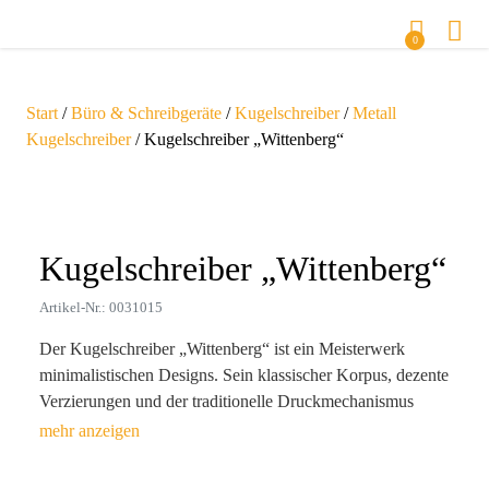
0
Start
/
Büro & Schreibgeräte
/
Kugelschreiber
/
Metall
Kugelschreiber
/ Kugelschreiber „Wittenberg“
Zoom
Kugelschreiber „Wittenberg“
Artikel-Nr.: 0031015
Der Kugelschreiber „Wittenberg“ ist ein Meisterwerk
minimalistischen Designs. Sein klassischer Korpus, dezente
Verzierungen und der traditionelle Druckmechanismus
verleihen ihm eine schlichte Eleganz. Die harmonische
Silhouette des „Wittenberg“ passt perfekt zu subtilen
Accessoires und vor allem zu monochromen Gravuren. Die