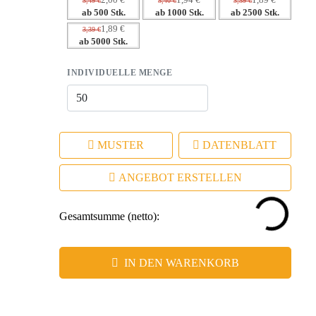
2,00 €
1,94 €
1,89 €
3,49 €
3,40 €
3,39 €
ab 500 Stk.
ab 1000 Stk.
ab 2500 Stk.
– Perfekte Größe und ansprechendes Design, ideal für
1,89 €
3,39 €
Business-Events.
ab 5000 Stk.
INDIVIDUELLE MENGE
MUSTER
DATENBLATT
ANGEBOT ERSTELLEN
Gesamtsumme (netto):
IN DEN WARENKORB