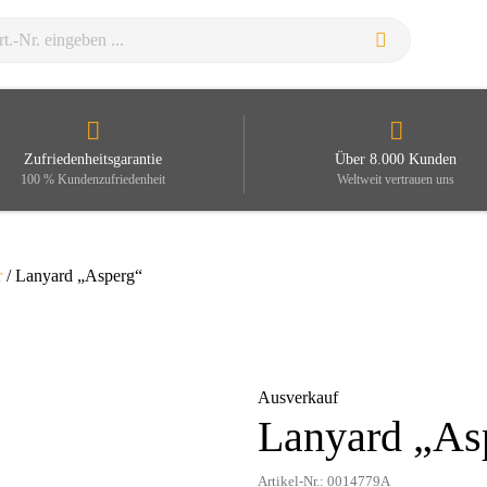
Zufriedenheitsgarantie
Über 8.000 Kunden
100 % Kundenzufriedenheit
Weltweit vertrauen uns
r
/ Lanyard „Asperg“
Ausverkauf
Lanyard „As
Zoom
Artikel-Nr.: 0014779A