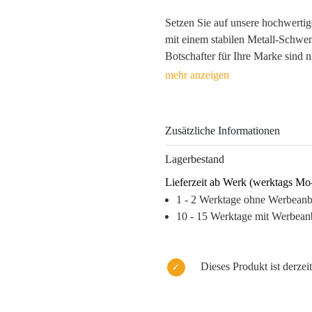
Setzen Sie auf unsere hochwertig
mit einem stabilen Metall-Schwen
Botschafter für Ihre Marke sind n
einer Vielzahl attraktiver Farben
hin zu lebhaftem Orange und Hi
via digitalem Transferdruck bleib
Zusätzliche Informationen
Der praktische Einsatz entfaltet 
Büroalltag, wodurch Ihre Marke st
Lagerbestand
Entscheiden Sie sich für ein Werb
Lieferzeit ab Werk (werktags Mo
geschätzt – für verstärktes Mark
1 - 2 Werktage ohne Werbean
Warum dieses Produkt Ihre Marke
10 - 15 Werktage mit Werbean
– Hervorragende Sichtbarkeit mit
– Praktische Nutzung erhöht Wer
– Breite Farbpalette passt zu jede
Dieses Produkt ist derzeit
– Robuste Verarbeitung für langa