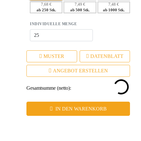
Beschenkten.
7,68 €
7,49 €
7,48 €
ab 250 Stk.
ab 500 Stk.
ab 1000 Stk.
– Stärkt die emotionale Bindung zur Marke durch nützliche
Funktionalität.
INDIVIDUELLE MENGE
MUSTER
DATENBLATT
ANGEBOT ERSTELLEN
Gesamtsumme (netto):
IN DEN WARENKORB