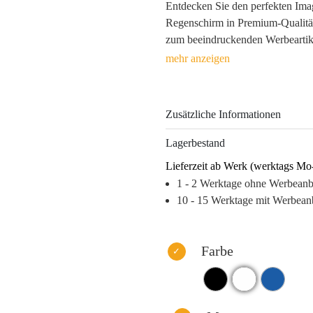
Entdecken Sie den perfekten Imag
Regenschirm in Premium-Qualität i
zum beeindruckenden Werbeartikel,
Durchmesser von 132 cm und sei
hochwertigem Polyester wird dies
Elementen und fördert gleichzeiti
Zusätzliche Informationen
Die verschiedenen Druckmöglichk
bieten flexibles Branding für ma
Lagerbestand
Messen oder im täglichen Einsatz
Lieferzeit ab Werk (werktags Mo
Bindung zu Ihren Kunden, indem S
1 - 2 Werktage ohne Werbean
schützt, sondern auch Ihre Marke 
10 - 15 Werktage mit Werbean
Warum dieses Produkt Ihre Marke
– Hohe Sichtbarkeit und Wiedere
– Langlebigkeit garantiert durch 
Farbe
– Vielfältige Branding-Optionen 
– Praktischer Nutzen fördert posi