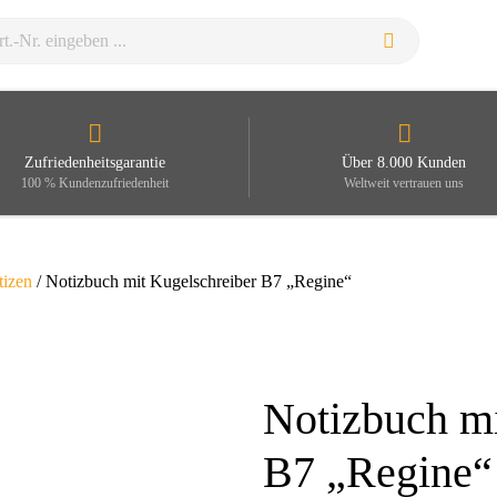
Zufriedenheitsgarantie
Über 8.000 Kunden
100 % Kundenzufriedenheit
Weltweit vertrauen uns
tizen
/ Notizbuch mit Kugelschreiber B7 „Regine“
Notizbuch mi
Zoom
B7 „Regine“