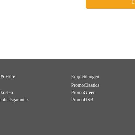
 & Hilfe
Empfehlungen
PromoClassics
dkosten
PromoGreen
enheitsgarantie
PromoUSB