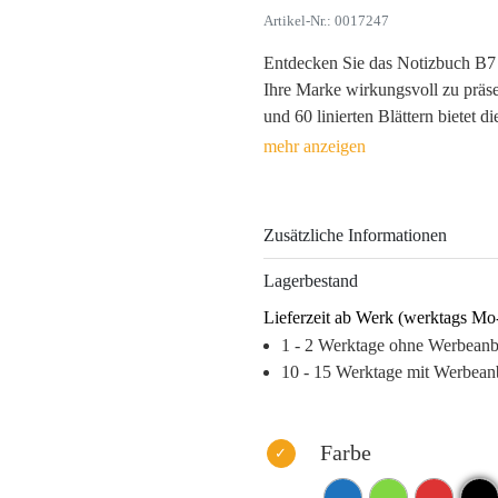
Artikel-Nr.: 0017247
Entdecken Sie das Notizbuch B7 m
Ihre Marke wirkungsvoll zu präs
und 60 linierten Blättern bietet d
Ihren Geschäftspartnern und Kund
Materialien aus Papier und Kunst
Botschaft im Tampondruck oder 
Zusätzliche Informationen
Jedes Mal, wenn das Notizbuch ve
motivierendes Erlebnis, das diesen
Lagerbestand
ansprechenden farblichen Auswah
Lieferzeit ab Werk (werktags Mo
präsent und stärkt die Wiedererke
1 - 2 Werktage ohne Werbean
im Müll landet, sondern wertvoll
10 - 15 Werktage mit Werbean
Warum dieses Produkt Ihre Marke
– Langfristige Sichtbarkeit durc
– Hochwertige Verarbeitung für 
Farbe
– Emotionaler Mehrwert durch nü